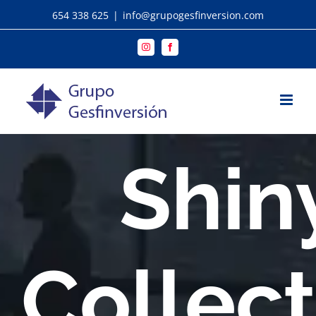
Saltar
654 338 625
|
info@grupogesfinversion.com
al
contenido
Instagram
Facebook
Shin
Collect