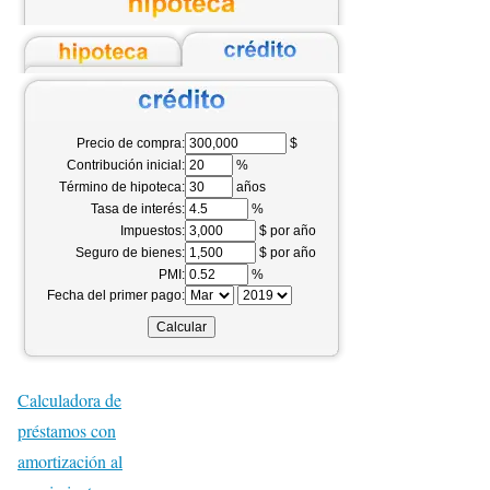
Precio de compra:
$
Contribución inicial:
%
Término de hipoteca:
años
Tasa de interés:
%
Impuestos:
$ por año
Seguro de bienes:
$ por año
PMI:
%
Fecha del primer pago:
Calculadora de
préstamos con
amortización al